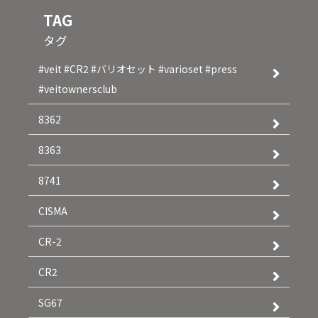
TAG
タグ
#veit #CR2 #バリオセット #varioset #press
#veitownersclub
8362
8363
8741
CISMA
CR-2
CR2
SG67