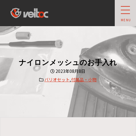
veit owner's club
MENU
ナイロンメッシュのお手入れ
2023年08月8日
バリオセット
,
付属品・小物