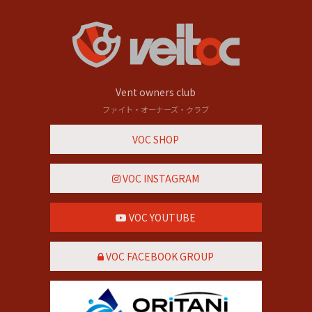
Vent owners club
ファイト・オーナーズ・クラブ
VOC SHOP
VOC INSTAGRAM
VOC YOUTUBE
VOC FACEBOOK GROUP