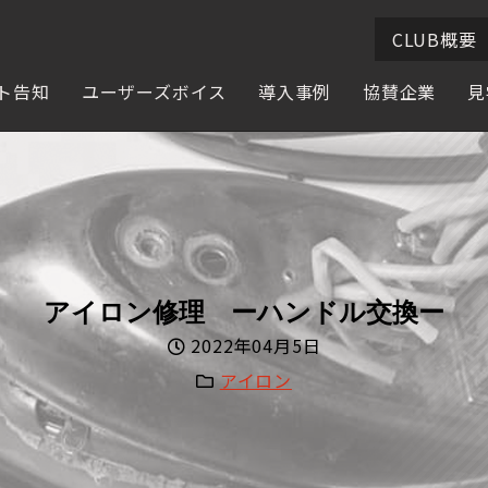
CLUB概要
ト告知
ユーザーズボイス
導入事例
協賛企業
見
協賛企業様
協賛企業様
アイロン修理 ーハンドル交換ー
2022年04月5日
アイロン