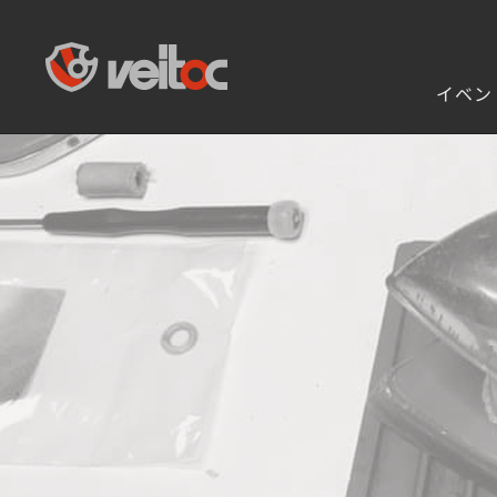
veit owner's club
イベン