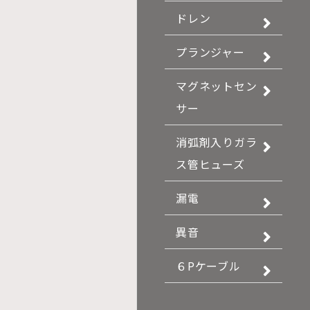
ドレン
プランジャー
マグネットセン
サー
消弧剤入りガラ
ス管ヒューズ
漏電
異音
６Pケーブル