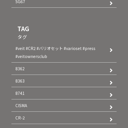
SG67
TAG
タグ
#veit #CR2 #バリオセット #varioset #press
#veitownersclub
8362
8363
8741
CISMA
CR-2