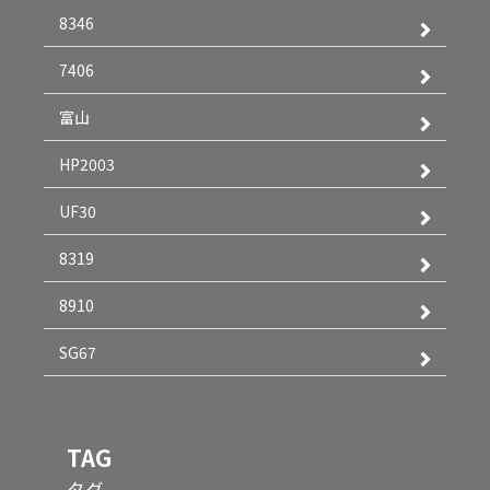
8346
7406
富山
HP2003
UF30
8319
8910
SG67
TAG
タグ