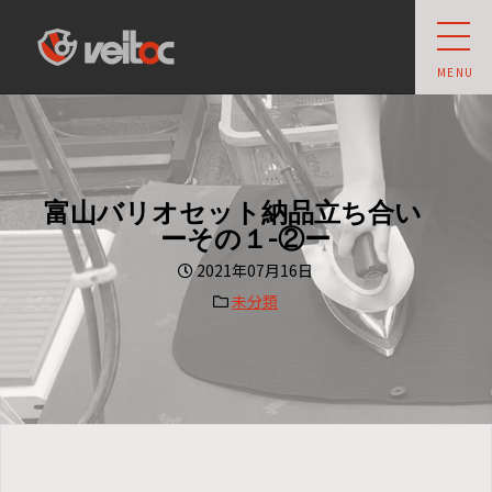
veit owner's club
MENU
富山バリオセット納品立ち合い
ーその１-②ー
2021年07月16日
未分類