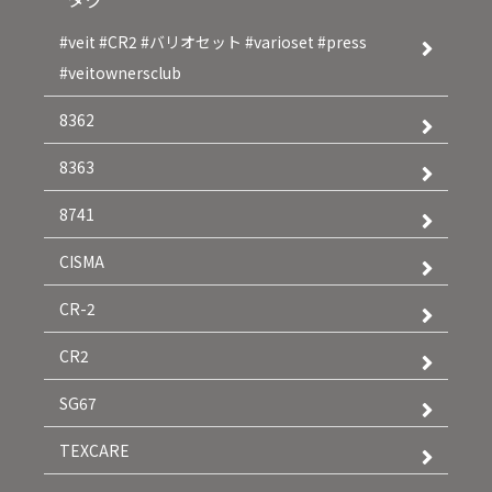
#veit #CR2 #バリオセット #varioset #press
#veitownersclub
8362
8363
8741
CISMA
CR-2
CR2
SG67
TEXCARE